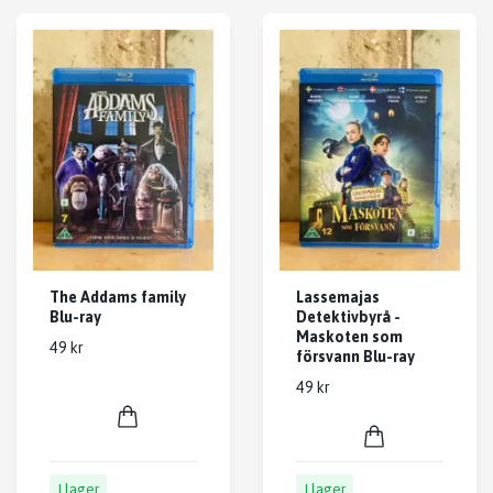
The Addams family
Lassemajas
Blu-ray
Detektivbyrå -
Maskoten som
49 kr
försvann Blu-ray
49 kr
I lager
I lager