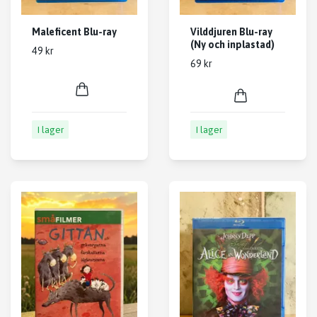
Maleficent Blu-ray
Vilddjuren Blu-ray
(Ny och inplastad)
49 kr
69 kr
I lager
I lager