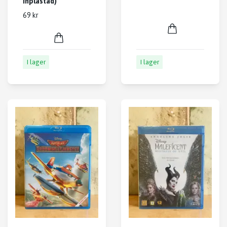
inplastad)
69 kr
I lager
I lager