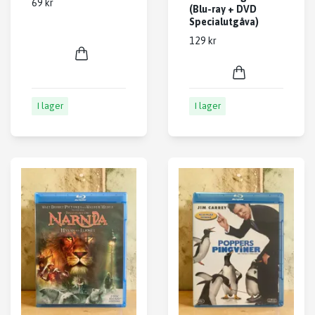
69 kr
(Blu-ray + DVD
Specialutgåva)
129 kr
I lager
I lager