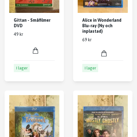
Gittan - Småfilmer
Alice in Wonderland
DVD
Blu-ray (Ny och
inplastad)
49 kr
69 kr
I lager
I lager