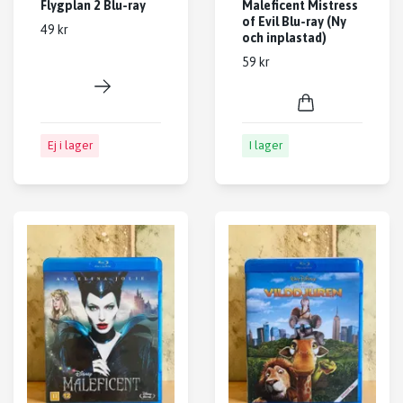
Flygplan 2 Blu-ray
Maleficent Mistress
of Evil Blu-ray (Ny
49 kr
och inplastad)
59 kr
Ej i lager
I lager