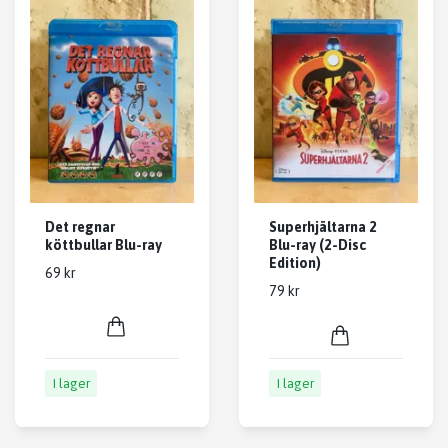
Det regnar
Superhjältarna 2
köttbullar Blu-ray
Blu-ray (2-Disc
Edition)
69 kr
79 kr
I lager
I lager