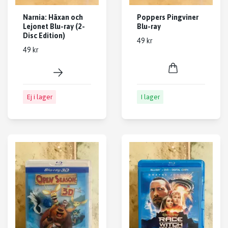
Narnia: Häxan och
Poppers Pingviner
Lejonet Blu-ray (2-
Blu-ray
Disc Edition)
49 kr
49 kr
Ej i lager
I lager