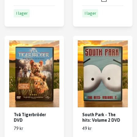
I lager
I lager
Två Tigerbröder
South Park - The
DVD
hits: Volume 2 DVD
79 kr
49 kr