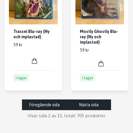
Trassel Blu-ray (Ny
Mostly Ghostly Blu-
och inplastad)
ray (Ny och
inplastad)
59 kr
59 kr
I lager
I lager
Föregående sida
Nästa sida
Visar sida 2 av 15, totalt 705 produkter