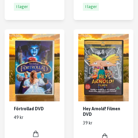
I lager
I lager
Förtrollad DVD
Hey Arnold! Filmen
DVD
49 kr
39 kr