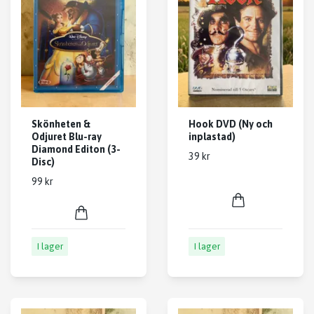
Skönheten &
Hook DVD (Ny och
Odjuret Blu-ray
inplastad)
Diamond Editon (3-
39 kr
Disc)
99 kr
I lager
I lager