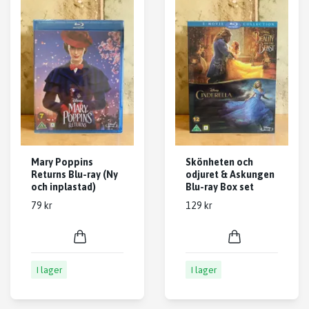
Mary Poppins
Skönheten och
Returns Blu-ray (Ny
odjuret & Askungen
och inplastad)
Blu-ray Box set
79 kr
129 kr
I lager
I lager