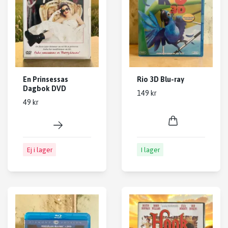
En Prinsessas
Rio 3D Blu-ray
Dagbok DVD
149 kr
49 kr
Ej i lager
I lager