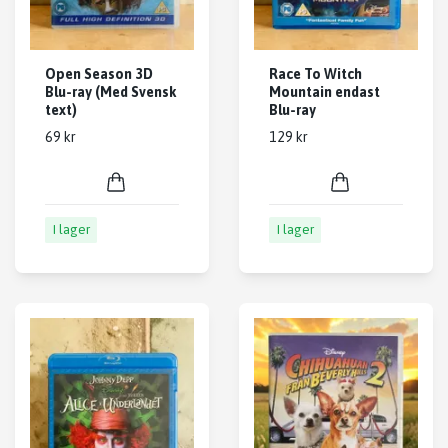
Open Season 3D
Race To Witch
Blu-ray (Med Svensk
Mountain endast
text)
Blu-ray
69 kr
129 kr
I lager
I lager