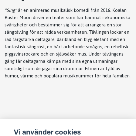
"Sing"
är en animerad musikalisk komedi från 2016. Koalan
Buster Moon driver en teater som har hamnat i ekonomiska
svårigheter och bestämmer sig för att arrangera en stor
sångtävling för att rädda verksamheten. Tävlingen lockar en
rad färgstarka deltagare, däribland en blyg elefant med en
fantastisk sångröst, en hårt arbetande smågris, en rebellisk
piggsvinsrockare och en självsäker mus. Under tävlingens
gång får deltagarna kämpa med sina egna utmaningar
samtidigt som de jagar sina drömmar. Filmen är fylld av
humor, värme och populära musiknummer för hela familjen.
Läs mer
Vi använder cookies
Köpvillkor