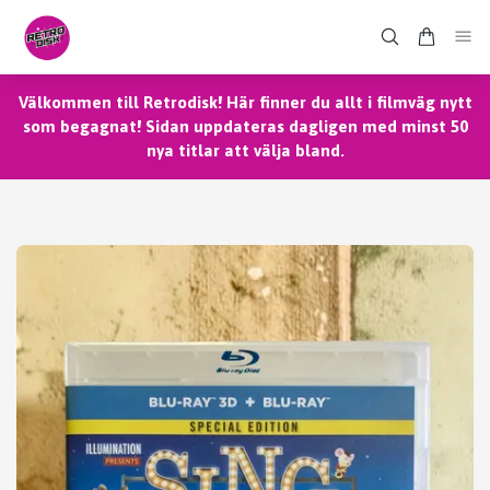
Välkommen till Retrodisk! Här finner du allt i filmväg nytt
som begagnat! Sidan uppdateras dagligen med minst 50
nya titlar att välja bland.