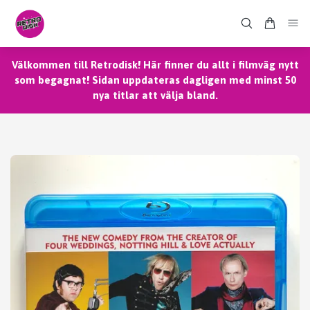
Välkommen till Retrodisk! Här finner du allt i filmväg nytt
som begagnat! Sidan uppdateras dagligen med minst 50
nya titlar att välja bland.