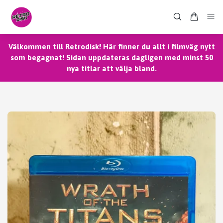
Välkommen till Retrodisk! Här finner du allt i filmväg nytt
som begagnat! Sidan uppdateras dagligen med minst 50
nya titlar att välja bland.