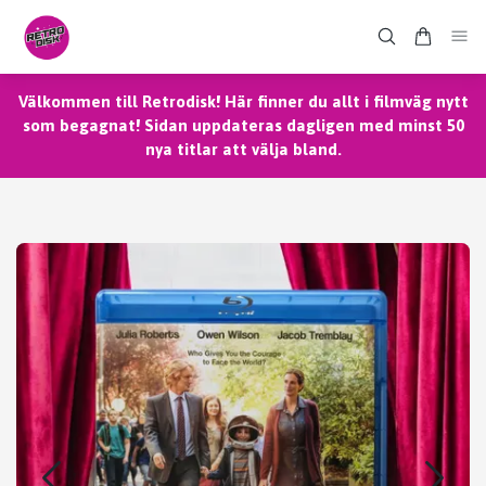
Välkommen till Retrodisk! Här finner du allt i filmväg nytt
som begagnat! Sidan uppdateras dagligen med minst 50
nya titlar att välja bland.