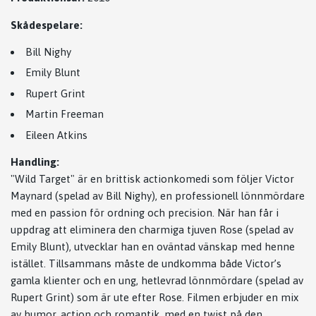
Skådespelare:
Bill Nighy
Emily Blunt
Rupert Grint
Martin Freeman
Eileen Atkins
Handling:
"Wild Target" är en brittisk actionkomedi som följer Victor
Maynard (spelad av Bill Nighy), en professionell lönnmördare
med en passion för ordning och precision. När han får i
uppdrag att eliminera den charmiga tjuven Rose (spelad av
Emily Blunt), utvecklar han en oväntad vänskap med henne
istället. Tillsammans måste de undkomma både Victor’s
gamla klienter och en ung, hetlevrad lönnmördare (spelad av
Rupert Grint) som är ute efter Rose. Filmen erbjuder en mix
av humor, action och romantik, med en twist på den