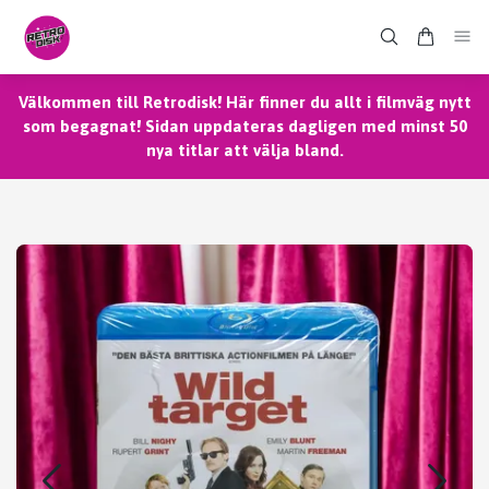
Välkommen till Retrodisk! Här finner du allt i filmväg nytt
som begagnat! Sidan uppdateras dagligen med minst 50
nya titlar att välja bland.