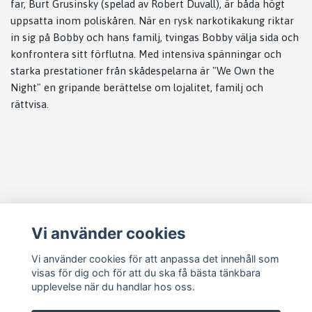
far, Burt Grusinsky (spelad av Robert Duvall), är båda högt
uppsatta inom poliskåren. När en rysk narkotikakung riktar
in sig på Bobby och hans familj, tvingas Bobby välja sida och
konfrontera sitt förflutna. Med intensiva spänningar och
starka prestationer från skådespelarna är "We Own the
Night" en gripande berättelse om lojalitet, familj och
rättvisa.
Läs mer
Vi använder cookies
Köpvillkor
Kontakt
Vi använder cookies för att anpassa det innehåll som
visas för dig och för att du ska få bästa tänkbara
Cookie Concent
upplevelse när du handlar hos oss.