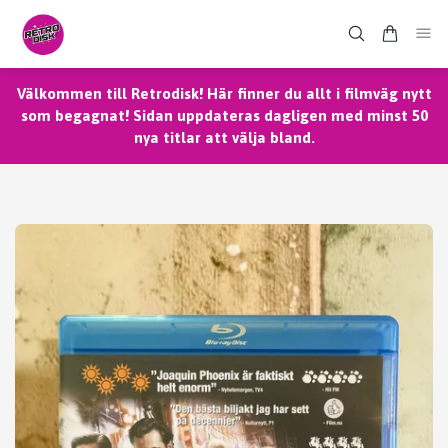
Välkommen till Retrodisk! Här finner du allt i filmväg nytt
som begagnat! Sidan uppdateras dagligen med minst 50
nya titlar att välja bland.