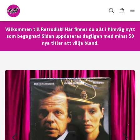
Välkommen till Retrodisk! Här finner du allt i filmväg nytt
som begagnat! Sidan uppdateras dagligen med minst 50
nya titlar att välja bland.