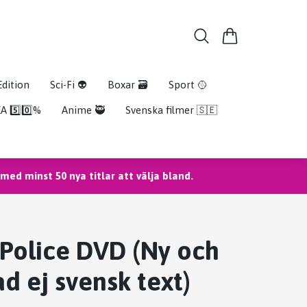
Edition
Sci-Fi 👽
Boxar 🗃️
Sport 🥎
A 5️⃣0️⃣%
Anime 🥷
Svenska filmer 🇸🇪
ed minst 50 nya titlar att välja bland.
 Police DVD (Ny och
ad ej svensk text)