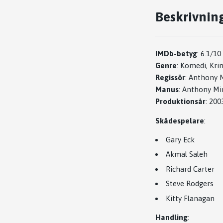
Beskrivnin
IMDb-betyg
:
6.1/10
Genre
:
Komedi, Kri
Regissör
:
Anthony M
Manus
:
Anthony Mi
Produktionsår
:
200
Skådespelare
:
Gary Eck
Akmal Saleh
Richard Carter
Steve Rodgers
Kitty Flanagan
Handling
: