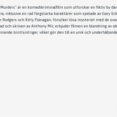
 Murders" är en komedikriminalfilm som utforskar en fiktiv by dä
na, inklusive en rad färgstarka karaktärer som spelade av Gary Eck
ve Rodgers och Kitty Flanagan, försöker lösa mysteriet med de ov
rad och skriven av Anthony Mir, erbjuder filmen en blandning av 
nande brottsintriger, vilket gör den till en unik och underhållande