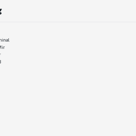
g
minal
ir
r
3