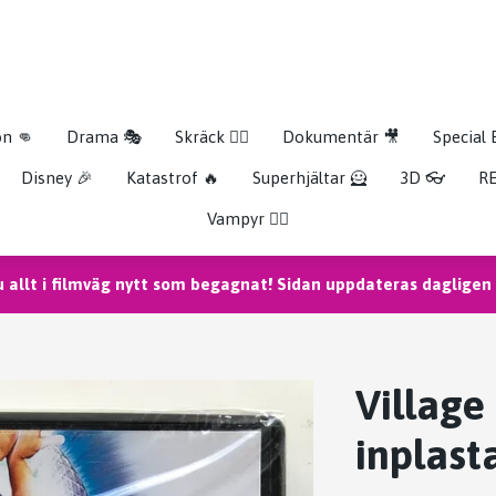
on 👊
Drama 🎭
Skräck 🧟‍♂️
Dokumentär 🎥
Special 
Disney 🎉
Katastrof 🔥
Superhjältar 🦸
3D 👓
RE
Vampyr 🧛‍♀️
u allt i filmväg nytt som begagnat! Sidan uppdateras dagligen m
Village
inplast