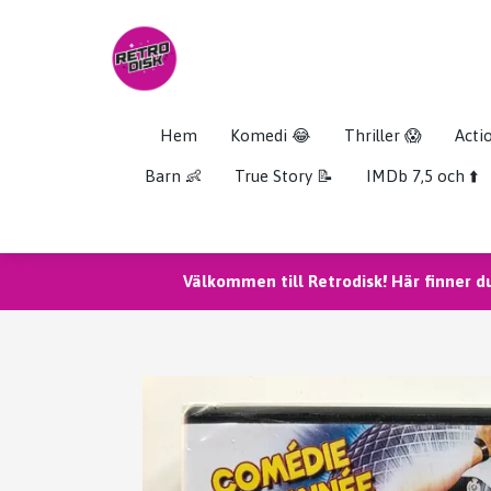
Hem
Komedi 😂
Thriller 😱
Acti
Barn 👶
True Story 📝
IMDb 7,5 och ⬆️
Välkommen till Retrodisk! Här finner d