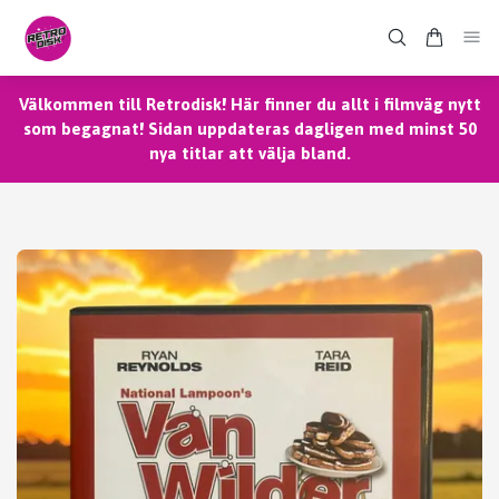
Välkommen till Retrodisk! Här finner du allt i filmväg nytt
som begagnat! Sidan uppdateras dagligen med minst 50
nya titlar att välja bland.