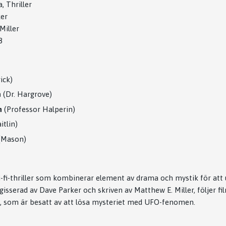
, Thriller
er
Miller
8
ick)
n
(Dr. Hargrove)
n
(Professor Halperin)
itlin)
(Mason)
i-fi-thriller som kombinerar element av drama och mystik för att
sserad av Dave Parker och skriven av Matthew E. Miller, följer f
), som är besatt av att lösa mysteriet med UFO-fenomen.