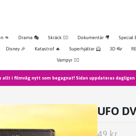
on 👊
Drama 🎭
Skräck 🧟‍♂️
Dokumentär 🎥
Special 
Disney 🎉
Katastrof 🔥
Superhjältar 🦸
3D 👓
RE
Vampyr 🧛‍♀️
u allt i filmväg nytt som begagnat! Sidan uppdateras dagligen m
UFO DVD
49 kr