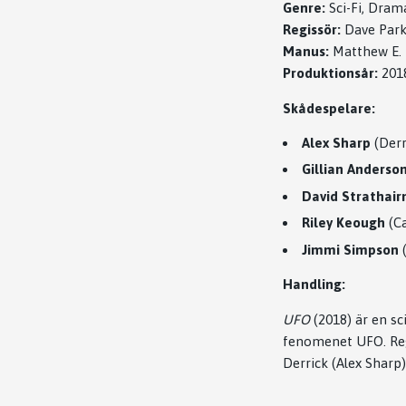
Genre:
Sci-Fi, Drama
Regissör:
Dave Park
Manus:
Matthew E. 
Produktionsår:
201
Skådespelare:
Alex Sharp
(Derr
Gillian Anderso
David Strathair
Riley Keough
(Ca
Jimmi Simpson
Handling:
UFO
(2018) är en sc
fenomenet UFO. Regi
Derrick (Alex Sharp