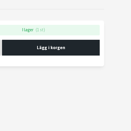
I lager
(1 st)
Lägg i korgen