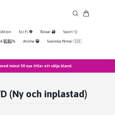
Edition
Sci-Fi 👽
Boxar 🗃️
Sport 🥎
A 5️⃣0️⃣%
Anime 🥷
Svenska filmer 🇸🇪
ed minst 50 nya titlar att välja bland.
 (Ny och inplastad)