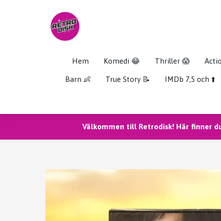
Hem
Komedi 😂
Thriller 😱
Acti
Barn 👶
True Story 📝
IMDb 7,5 och ⬆️
Välkommen till Retrodisk! Här finner d