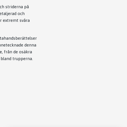
ch striderna på
etaljerad och
er extremt svåra
stahandsberättelser
ännetecknade denna
e, från de osäkra
 bland trupperna.