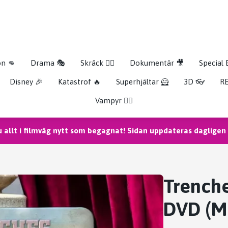
on 👊
Drama 🎭
Skräck 🧟‍♂️
Dokumentär 🎥
Special 
Disney 🎉
Katastrof 🔥
Superhjältar 🦸
3D 👓
RE
Vampyr 🧛‍♀️
u allt i filmväg nytt som begagnat! Sidan uppdateras dagligen m
Trench
DVD (M