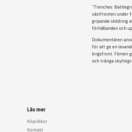
"Trenches: Battlegr
västfronten under fö
gripande skildring 
förhållanden och upp
Dokumentären använd
för att ge en leva
krigsfront. Filmen 
och trånga skyttegr
Läs mer
Köpvillkor
Kontakt