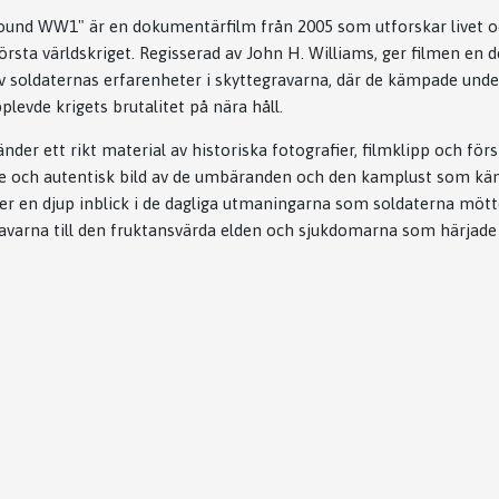
ound WW1" är en dokumentärfilm från 2005 som utforskar livet o
rsta världskriget. Regisserad av John H. Williams, ger filmen en d
av soldaternas erfarenheter i skyttegravarna, där de kämpade und
levde krigets brutalitet på nära håll.
er ett rikt material av historiska fotografier, filmklipp och för
nde och autentisk bild av de umbäranden och den kamplust som k
ger en djup inblick i de dagliga utmaningarna som soldaterna mött
avarna till den fruktansvärda elden och sjukdomarna som härjade