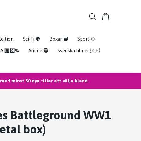
Edition
Sci-Fi 👽
Boxar 🗃️
Sport 🥎
A 5️⃣0️⃣%
Anime 🥷
Svenska filmer 🇸🇪
ed minst 50 nya titlar att välja bland.
es Battleground WW1
etal box)