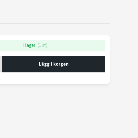
I lager
(1 st)
Lägg i korgen