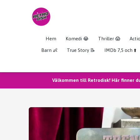
Hem
Komedi 😂
Thriller 😱
Acti
Barn 👶
True Story 📝
IMDb 7,5 och ⬆️
Välkommen till Retrodisk! Här finner d