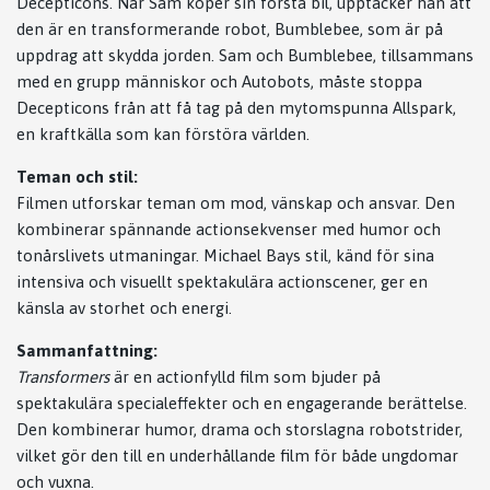
Decepticons. När Sam köper sin första bil, upptäcker han att
den är en transformerande robot, Bumblebee, som är på
uppdrag att skydda jorden. Sam och Bumblebee, tillsammans
med en grupp människor och Autobots, måste stoppa
Decepticons från att få tag på den mytomspunna Allspark,
en kraftkälla som kan förstöra världen.
Teman och stil:
Filmen utforskar teman om mod, vänskap och ansvar. Den
kombinerar spännande actionsekvenser med humor och
tonårslivets utmaningar. Michael Bays stil, känd för sina
intensiva och visuellt spektakulära actionscener, ger en
känsla av storhet och energi.
Sammanfattning:
Transformers
är en actionfylld film som bjuder på
spektakulära specialeffekter och en engagerande berättelse.
Den kombinerar humor, drama och storslagna robotstrider,
vilket gör den till en underhållande film för både ungdomar
och vuxna.