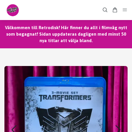
Välkommen till Retrodisk! Här finner du allt i filmväg nytt
som begagnat! Sidan uppdateras dagligen med minst 50
nya titlar att välja bland.