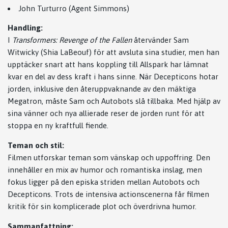
John Turturro (Agent Simmons)
Handling:
I
Transformers: Revenge of the Fallen
återvänder Sam
Witwicky (Shia LaBeouf) för att avsluta sina studier, men han
upptäcker snart att hans koppling till Allspark har lämnat
kvar en del av dess kraft i hans sinne. När Decepticons hotar
jorden, inklusive den återuppvaknande av den mäktiga
Megatron, måste Sam och Autobots slå tillbaka. Med hjälp av
sina vänner och nya allierade reser de jorden runt för att
stoppa en ny kraftfull fiende.
Teman och stil:
Filmen utforskar teman som vänskap och uppoffring. Den
innehåller en mix av humor och romantiska inslag, men
fokus ligger på den episka striden mellan Autobots och
Decepticons. Trots de intensiva actionscenerna får filmen
kritik för sin komplicerade plot och överdrivna humor.
Sammanfattning: