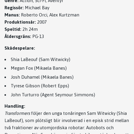
Genre:
Action, Sci-Fi, Äventyr
Regissör:
Michael Bay
Manus:
Roberto Orci, Alex Kurtzman
Produktionsår:
2007
Speltid:
2h 24m
Åldersgräns:
PG-13
Skådespelare:
Shia LaBeouf (Sam Witwicky)
Megan Fox (Mikaela Banes)
Josh Duhamel (Mikaela Banes)
Tyrese Gibson (Robert Epps)
John Turturro (Agent Seymour Simmons)
Handling:
Transformers
följer den unga tonåringen Sam Witwicky (Shia
LaBeouf), som plötsligt blir involverad i en episk strid mellan
två fraktioner av utomjordiska robotar: Autobots och