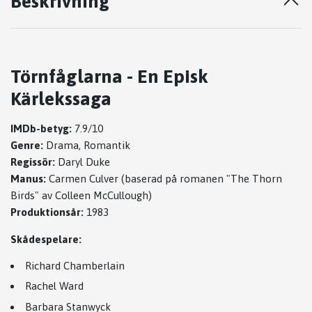
Beskrivning
Törnfåglarna - En Episk
Kärlekssaga
IMDb-betyg:
7.9/10
Genre:
Drama, Romantik
Regissör:
Daryl Duke
Manus:
Carmen Culver (baserad på romanen "The Thorn
Birds" av Colleen McCullough)
Produktionsår:
1983
Skådespelare:
Richard Chamberlain
Rachel Ward
Barbara Stanwyck