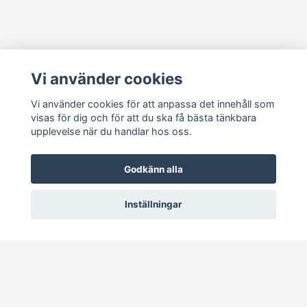
Läs mer
Vi använder cookies
Köpvillkor
Kontakt
Vi använder cookies för att anpassa det innehåll som
visas för dig och för att du ska få bästa tänkbara
Cookie Concent
upplevelse när du handlar hos oss.
Godkänn alla
Inställningar
© 2026 RetroDisk