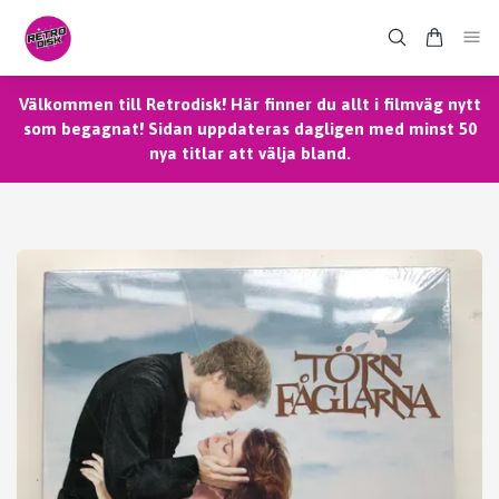
Välkommen till Retrodisk! Här finner du allt i filmväg nytt
som begagnat! Sidan uppdateras dagligen med minst 50
nya titlar att välja bland.