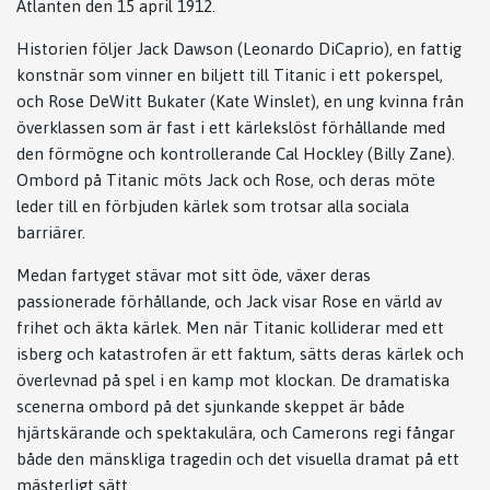
Atlanten den 15 april 1912.
Historien följer Jack Dawson (Leonardo DiCaprio), en fattig
konstnär som vinner en biljett till Titanic i ett pokerspel,
och Rose DeWitt Bukater (Kate Winslet), en ung kvinna från
överklassen som är fast i ett kärlekslöst förhållande med
den förmögne och kontrollerande Cal Hockley (Billy Zane).
Ombord på Titanic möts Jack och Rose, och deras möte
leder till en förbjuden kärlek som trotsar alla sociala
barriärer.
Medan fartyget stävar mot sitt öde, växer deras
passionerade förhållande, och Jack visar Rose en värld av
frihet och äkta kärlek. Men när Titanic kolliderar med ett
isberg och katastrofen är ett faktum, sätts deras kärlek och
överlevnad på spel i en kamp mot klockan. De dramatiska
scenerna ombord på det sjunkande skeppet är både
hjärtskärande och spektakulära, och Camerons regi fångar
både den mänskliga tragedin och det visuella dramat på ett
mästerligt sätt.