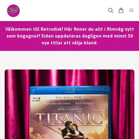
Välkommen till Retrodisk! Här finner du allt i filmväg nytt
som begagnat! Sidan uppdateras dagligen med minst 50
nya titlar att välja bland.