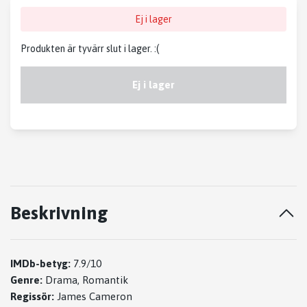
Ej i lager
Produkten är tyvärr slut i lager. :(
Ej i lager
Beskrivning
IMDb-betyg:
7.9/10
Genre:
Drama, Romantik
Regissör:
James Cameron