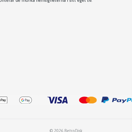
onterar de mörka hemligheterna i sitt eget liv.
© 2026 RetroDisk