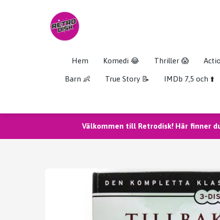
Hem
Komedi 😂
Thriller 😱
Acti
Barn 👶
True Story 📝
IMDb 7,5 och ⬆️
Välkommen till Retrodisk! Här finner d