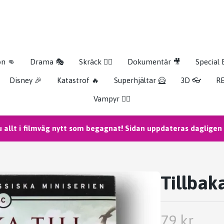
on 👊
Drama 🎭
Skräck 🧟‍♂️
Dokumentär 🎥
Special 
Disney 🎉
Katastrof 🔥
Superhjältar 🦸
3D 👓
RE
Vampyr 🧛‍♀️
u allt i filmväg nytt som begagnat! Sidan uppdateras dagligen m
Tillbak
79 kr