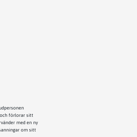
uvudpersonen
och förlorar sitt
ervänder med en ny
sanningar om sitt