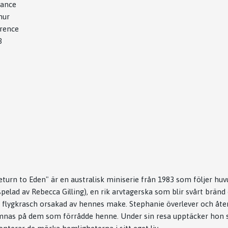
ance
hur
rence
3
"Return to Eden" är en australisk miniserie från 1983 som följer h
elad av Rebecca Gilling), en rik arvtagerska som blir svårt bränd 
 flygkrasch orsakad av hennes make. Stephanie överlever och åt
hämnas på dem som förrådde henne. Under sin resa upptäcker hon 