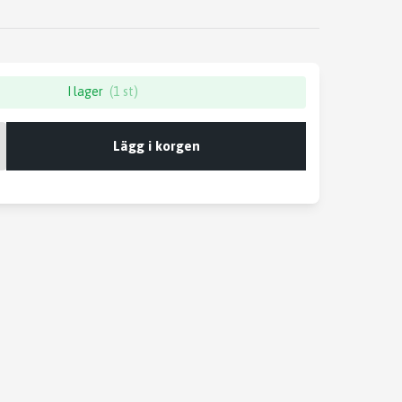
I lager
(1 st)
Lägg i korgen