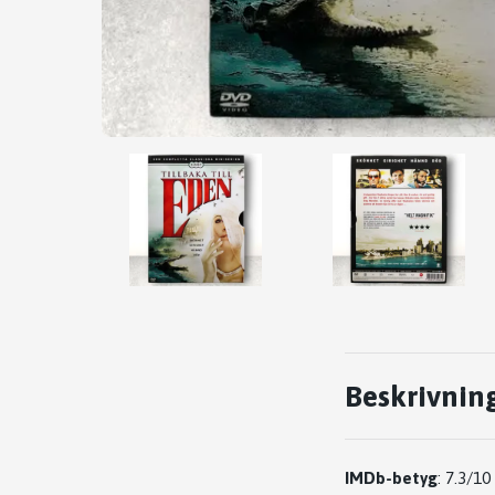
Beskrivnin
IMDb-betyg
:
7.3/10