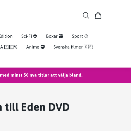
Edition
Sci-Fi 👽
Boxar 🗃️
Sport 🥎
A 5️⃣0️⃣%
Anime 🥷
Svenska filmer 🇸🇪
ed minst 50 nya titlar att välja bland.
a till Eden DVD