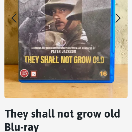
They shall not grow old
Blu-ray