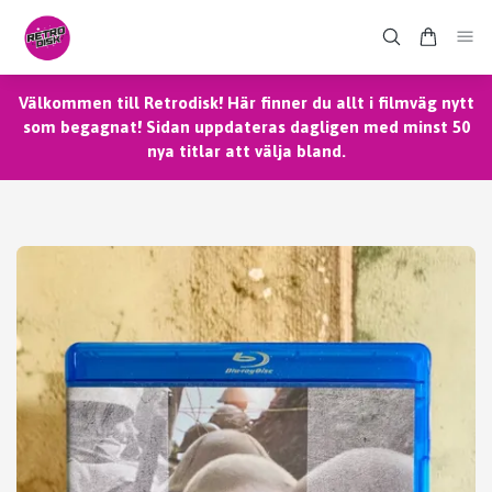
Välkommen till Retrodisk! Här finner du allt i filmväg nytt
som begagnat! Sidan uppdateras dagligen med minst 50
nya titlar att välja bland.