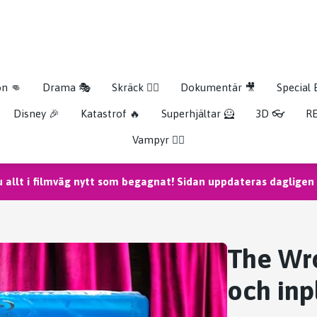
on 👊
Drama 🎭
Skräck 🧟‍♂️
Dokumentär 🎥
Special 
Disney 🎉
Katastrof 🔥
Superhjältar 🦸
3D 👓
RE
Vampyr 🧛‍♀️
u allt i filmväg nytt som begagnat! Sidan uppdateras dagligen m
The Wro
och inp