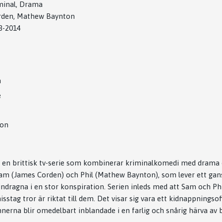
minal, Drama
den, Mathew Baynton
3-2014
n
e
ton
en brittisk tv-serie som kombinerar kriminalkomedi med drama o
am (James Corden) och Phil (Mathew Baynton), som lever ett ganska
indragna i en stor konspiration. Serien inleds med att Sam och Phi
sstag tror är riktat till dem. Det visar sig vara ett kidnappnings
nnerna blir omedelbart inblandade i en farlig och snårig härva av 