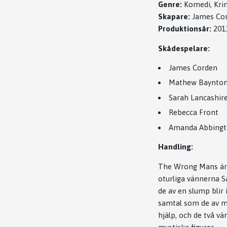
Genre:
Komedi, Kri
Skapare:
James Cor
Produktionsår:
201
Skådespelare:
James Corden
Mathew Baynto
Sarah Lancashir
Rebecca Front
Amanda Abbing
Handling:
The Wrong Mans är 
oturliga vännerna S
de av en slump blir 
samtal som de av mi
hjälp, och de två vä