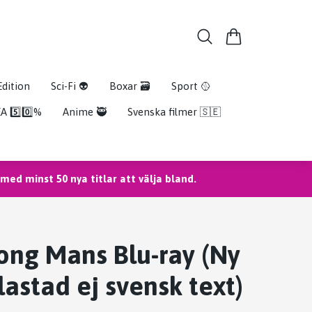
Edition
Sci-Fi 👽
Boxar 🗃️
Sport 🥎
A 5️⃣0️⃣%
Anime 🥷
Svenska filmer 🇸🇪
ed minst 50 nya titlar att välja bland.
ng Mans Blu-ray (Ny
lastad ej svensk text)