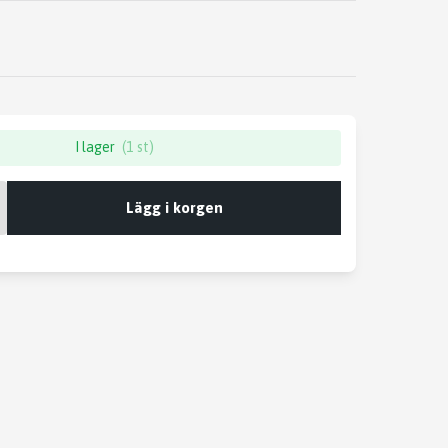
I lager
(1 st)
Lägg i korgen