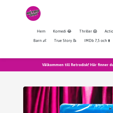
Hem
Komedi 😂
Thriller 😱
Acti
Barn 👶
True Story 📝
IMDb 7,5 och ⬆️
Välkommen till Retrodisk! Här finner d