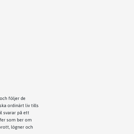
ch följer de
 ordinärt liv tills
l svarar på ett
offer som ber om
brott, lögner och