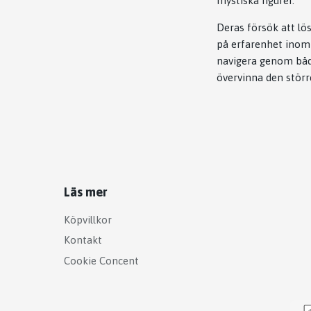
mystiska figurer.
Deras försök att lö
på erfarenhet inom
navigera genom både
övervinna den större
Läs mer
Köpvillkor
Kontakt
Cookie Concent