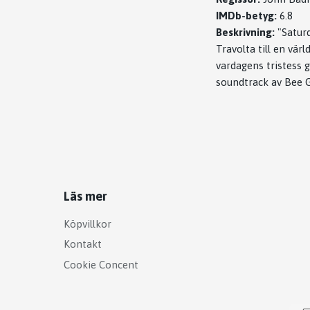
IMDb-betyg:
6.8
Beskrivning:
"Saturd
Travolta till en vä
vardagens tristess 
soundtrack av Bee Ge
Läs mer
Köpvillkor
Kontakt
Cookie Concent