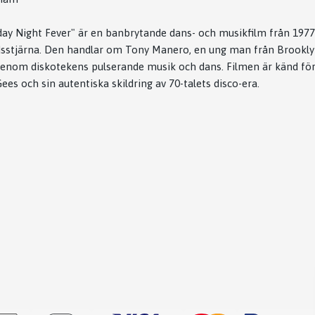
ay Night Fever" är en banbrytande dans- och musikfilm från 197
rldsstjärna. Den handlar om Tony Manero, en ung man från Brookly
genom diskotekens pulserande musik och dans. Filmen är känd för 
es och sin autentiska skildring av 70-talets disco-era.