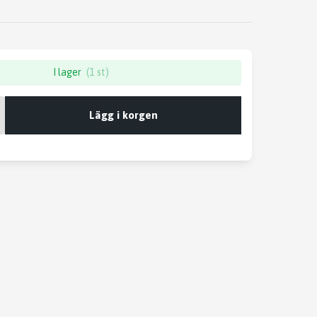
I lager
(1 st)
Lägg i korgen