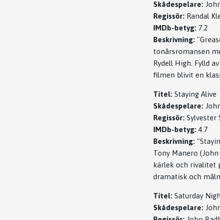
Skådespelare:
John
Regissör:
Randal Kle
IMDb-betyg:
7.2
Beskrivning:
"Grease
tonårsromansen mel
Rydell High. Fylld 
filmen blivit en kla
Titel:
Staying Alive
Skådespelare:
John
Regissör:
Sylvester 
IMDb-betyg:
4.7
Beskrivning:
"Stayin
Tony Manero (John 
kärlek och rivalite
dramatisk och målm
Titel:
Saturday Nigh
Skådespelare:
John
Regissör:
John Bad