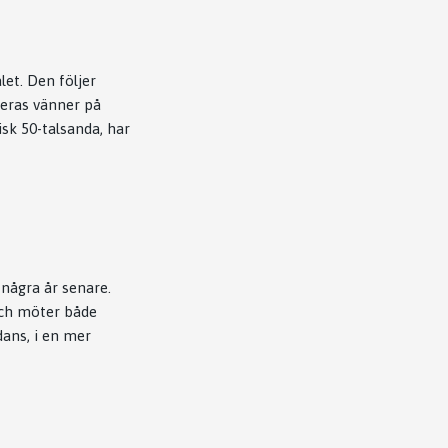
let. Den följer
eras vänner på
sk 50-talsanda, har
 några år senare.
och möter både
dans, i en mer