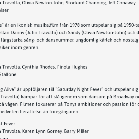
 Travolta, Olivia Newton-John, Stockard Channing, Jeff Conaway
iser
" är en ikonisk musikalfilm från 1978 som utspelar sig på 1950-ta
lan Danny (John Travolta) och Sandy (Olivia Newton-John) och d
av färgstarka sång- och dansnummer, ungdomlig kärlek och nostalgi
ssiker inom genren.
 Travolta, Cynthia Rhodes, Finola Hughes
Stallone
g Alive" är uppföljaren till "Saturday Night Fever" och utspelar sig
Travolta) kämpar för att slå igenom som dansare på Broadway 
t på vägen. Filmen fokuserar på Tonys ambitioner och passion för 
edveten berättelse än föregångaren.
t Fever
 Travolta, Karen Lynn Gorney, Barry Miller
ham