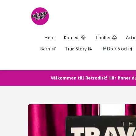
Hem
Komedi 😂
Thriller 😱
Acti
Barn 👶
True Story 📝
IMDb 7,5 och ⬆️
Välkommen till Retrodisk! Här finner d