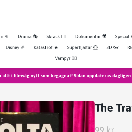
on 👊
Drama 🎭
Skräck 🧟‍♂️
Dokumentär 🎥
Special 
Disney 🎉
Katastrof 🔥
Superhjältar 🦸
3D 👓
RE
Vampyr 🧛‍♀️
u allt i filmväg nytt som begagnat! Sidan uppdateras dagligen m
The Tra
99 kr