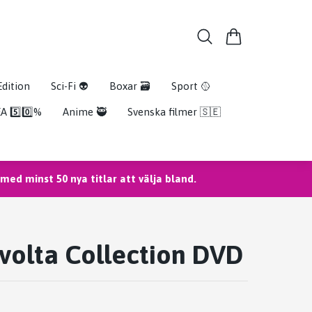
Edition
Sci-Fi 👽
Boxar 🗃️
Sport 🥎
A 5️⃣0️⃣%
Anime 🥷
Svenska filmer 🇸🇪
ed minst 50 nya titlar att välja bland.
volta Collection DVD