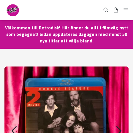
Välkommen till Retrodisk! Här finner du allt i filmväg nytt
som begagnat! Sidan uppdateras dagligen med minst 50
nya titlar att välja bland.