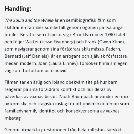
Handling:
The Squid and the Whale
är en semibiografisk film som
skildrar en families sönderfall genom ögonen på två unga
bröder. Berättelsen utspelar sig i Brooklyn under 1980-talet
och följer Walter (Jesse Eisenberg) och Frank (Owen Kline),
som navigerar genom sina föräldrars skilsmässa. Fadern,
Bernard (Jeff Daniels), är en arrogant och självisk författare,
medan modern, Joan (Laura Linney), försöker finna sin egen
väg som författare och individ.
Filmen tar en ärlig och ibland obekväm titt på hur barn
reagerar på sina föräldrars konflikt och hur deras liv
påverkas av vuxnas beslut. Noah Baumbach använder en mix
av komiska och tragiska inslag för att undersöka teman som
familjedynamik, identitet och konsekvenserna av vuxnas
misstag.
Genom utmärkta prestationer från hela rollistan, särskilt