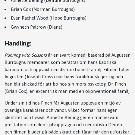
Annette Bening (Deirdre Burroughs)
Brian Cox (Norman Burroughs)
Evan Rachel Wood (Hope Burroughs)
Gwyneth Paltrow (Diane)
Handling:
Running with Scissors
är en svart komedi baserad på Augusten
Burroughs memoarer, som berättar om hans kaotiska
barndom och uppväxt i en disfunktionell familj. Filmen följer
Augusten (Joseph Cross) när hans föräldrar skiljer sig och
han blir skickad för att bo hos sin mors psykolog, Dr. Finch
(Brian Cox), en excentrisk man med en okonventionell familj.
Under sin tid hos Finch får Augusten uppleva en miljö av
ovanliga karaktärer och vanor, vilket formar hans egen
identitet och livsval. Annette Bening ger en minnesvärd
prestation som den självupptagna och neurotiska Deirdre,
och filmen bjuder på både skratt och tårar när den utforskar