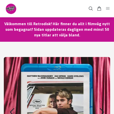
Välkommen till Retrodisk! Här finner du allt i filmväg nytt
som begagnat! Sidan uppdateras dagligen med minst 50
nya titlar att välja bland.