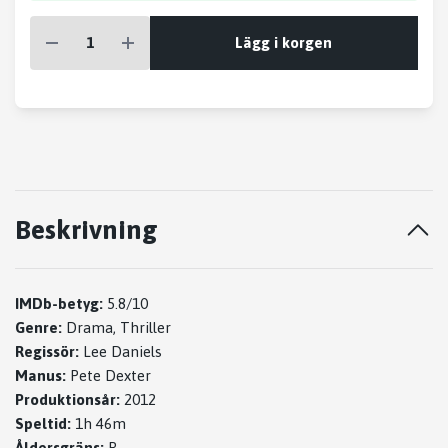
Lägg i korgen
Beskrivning
IMDb-betyg:
5.8/10
Genre:
Drama, Thriller
Regissör:
Lee Daniels
Manus:
Pete Dexter
Produktionsår:
2012
Speltid:
1h 46m
Åldersgräns:
R