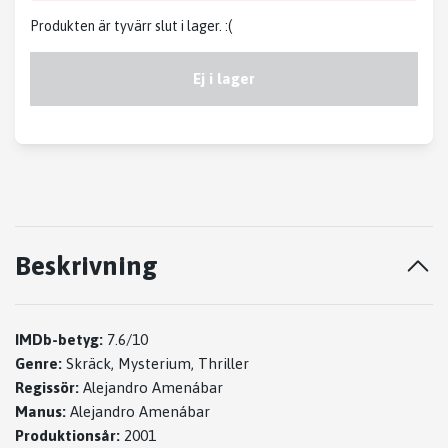
Produkten är tyvärr slut i lager. :(
Ej i lager
Beskrivning
IMDb-betyg:
7.6/10
Genre:
Skräck, Mysterium, Thriller
Regissör:
Alejandro Amenábar
Manus:
Alejandro Amenábar
Produktionsår:
2001