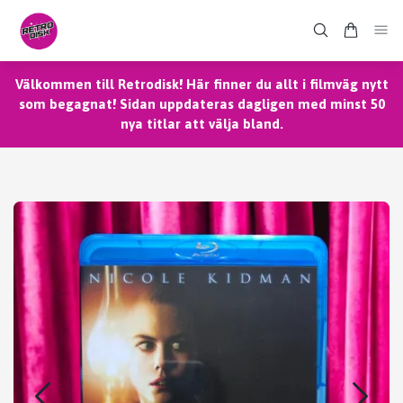
Välkommen till Retrodisk! Här finner du allt i filmväg nytt
som begagnat! Sidan uppdateras dagligen med minst 50
nya titlar att välja bland.