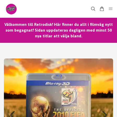
Välkommen till Retrodisk! Här finner du allt i filmväg nytt
som begagnat! Sidan uppdateras dagligen med minst 50
nya titlar att välja bland.