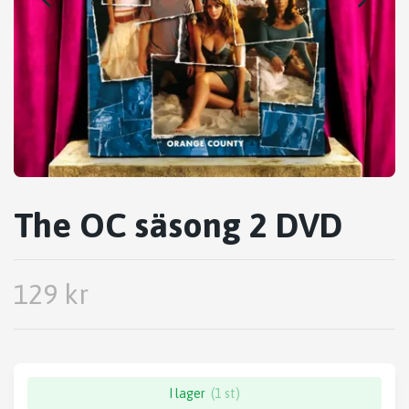
The OC säsong 2 DVD
129 kr
I lager
(1 st)