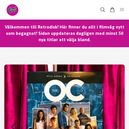
Välkommen till Retrodisk! Här finner du allt i filmväg nytt
som begagnat! Sidan uppdateras dagligen med minst 50
nya titlar att välja bland.