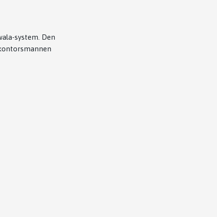
wala-system. Den
e kontorsmannen