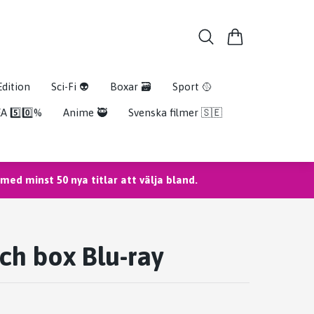
Edition
Sci-Fi 👽
Boxar 🗃️
Sport 🥎
A 5️⃣0️⃣%
Anime 🥷
Svenska filmer 🇸🇪
ed minst 50 nya titlar att välja bland.
ch box Blu-ray