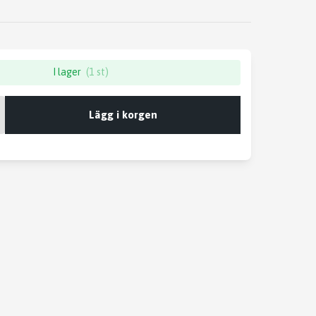
I lager
(1 st)
Lägg i korgen