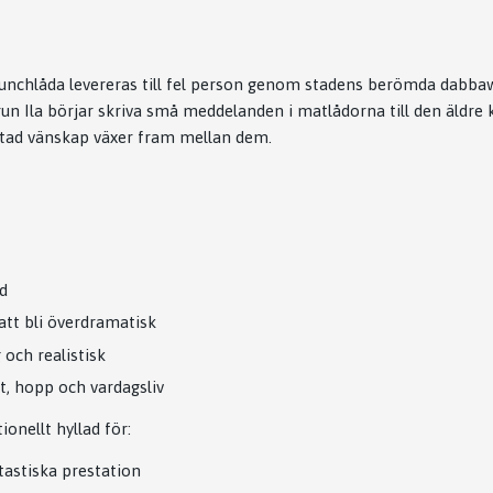
lunchlåda levereras till fel person genom stadens berömda dabba
Ila börjar skriva små meddelanden i matlådorna till den äldr
ntad vänskap växer fram mellan dem.
d
tt bli överdramatisk
och realistisk
t, hopp och vardagsliv
ionellt hyllad för:
tastiska prestation