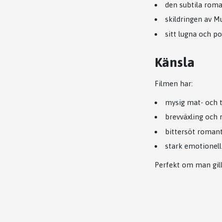
den subtila rom
skildringen av M
sitt lugna och p
Känsla
Filmen har:
mysig mat- och 
brevväxling och 
bittersöt romant
stark emotionell
Perfekt om man gill