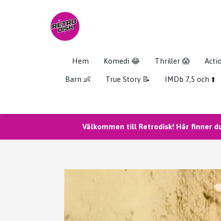
Hem
Komedi 😂
Thriller 😱
Acti
Barn 👶
True Story 📝
IMDb 7,5 och ⬆️
Välkommen till Retrodisk! Här finner d