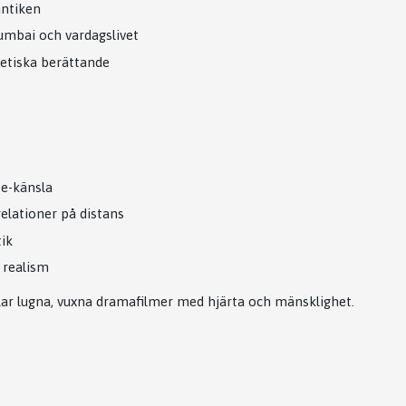
antiken
umbai och vardagslivet
oetiska berättande
te-känsla
relationer på distans
ik
 realism
ar lugna, vuxna dramafilmer med hjärta och mänsklighet.