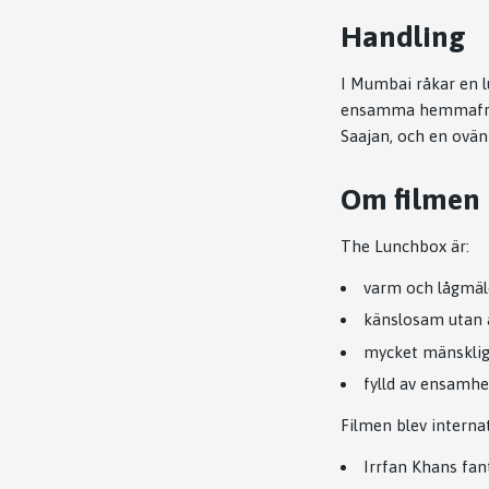
Handling
I Mumbai råkar en 
ensamma hemmafrun 
Saajan, och en ovä
Om filmen
The Lunchbox
är:
varm och lågmäl
känslosam utan a
mycket mänsklig 
fylld av ensamhe
Filmen blev internat
Irrfan Khan
s fan