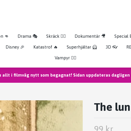
on 👊
Drama 🎭
Skräck 🧟‍♂️
Dokumentär 🎥
Special 
Disney 🎉
Katastrof 🔥
Superhjältar 🦸
3D 👓
RE
Vampyr 🧛‍♀️
u allt i filmväg nytt som begagnat! Sidan uppdateras dagligen m
The lun
99 kr