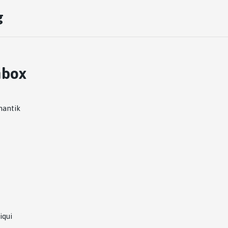
g
hbox
mantik
iqui