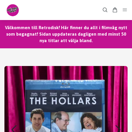
Välkommen till Retrodisk! Här finner du allt i filmväg nytt
som begagnat! Sidan uppdateras dagligen med minst 50
nya titlar att välja bland.