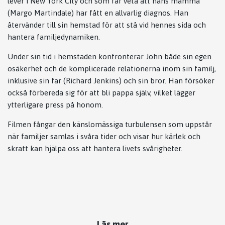
lever i New York City och som får veta att hans mamma
(Margo Martindale) har fått en allvarlig diagnos. Han
återvänder till sin hemstad för att stå vid hennes sida och
hantera familjedynamiken.
Under sin tid i hemstaden konfronterar John både sin egen
osäkerhet och de komplicerade relationerna inom sin familj,
inklusive sin far (Richard Jenkins) och sin bror. Han försöker
också förbereda sig för att bli pappa själv, vilket lägger
ytterligare press på honom.
Filmen fångar den känslomässiga turbulensen som uppstår
när familjer samlas i svåra tider och visar hur kärlek och
skratt kan hjälpa oss att hantera livets svårigheter.
Läs mer