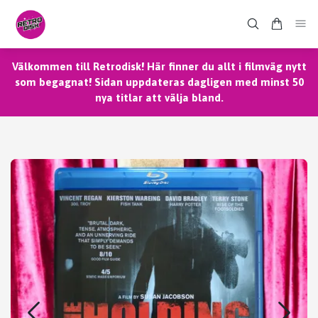
Välkommen till Retrodisk! Här finner du allt i filmväg nytt
som begagnat! Sidan uppdateras dagligen med minst 50
nya titlar att välja bland.