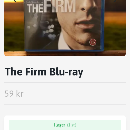
The Firm Blu-ray
59 kr
I lager
(1 st)