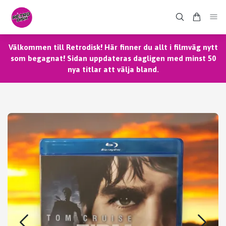
Välkommen till Retrodisk! Här finner du allt i filmväg nytt
som begagnat! Sidan uppdateras dagligen med minst 50
nya titlar att välja bland.