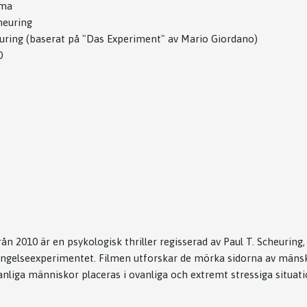
ama
heuring
uring (baserat på "Das Experiment" av Mario Giordano)
0
n 2010 är en psykologisk thriller regisserad av Paul T. Scheuring
ängelseexperimentet. Filmen utforskar de mörka sidorna av mäns
liga människor placeras i ovanliga och extremt stressiga situati