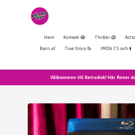
Hem
Komedi 😂
Thriller 😱
Acti
Barn 👶
True Story 📝
IMDb 7,5 och ⬆️
Välkommen till Retrodisk! Här finner d