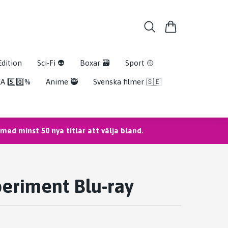
Edition
Sci-Fi 👽
Boxar 🗃️
Sport 🥎
A 5️⃣0️⃣%
Anime 🥷
Svenska filmer 🇸🇪
ed minst 50 nya titlar att välja bland.
eriment Blu-ray