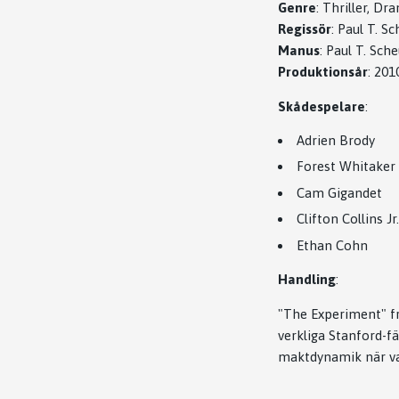
Genre
:
Thriller, Dr
Regissör
:
Paul T. Sc
Manus
:
Paul T. Sche
Produktionsår
:
201
Skådespelare
:
Adrien Brody
Forest Whitaker
Cam Gigandet
Clifton Collins Jr.
Ethan Cohn
Handling
:
"The Experiment" frå
verkliga Stanford-f
maktdynamik när van