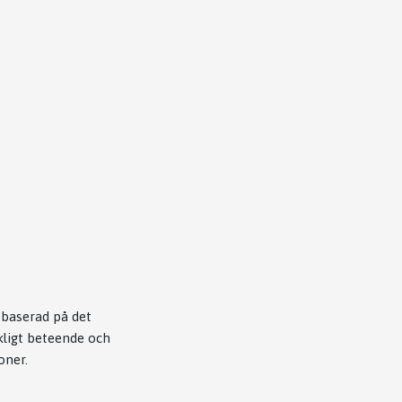
, baserad på det
kligt beteende och
oner.