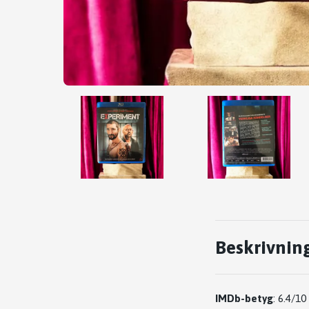
Beskrivnin
IMDb-betyg
:
6.4/10