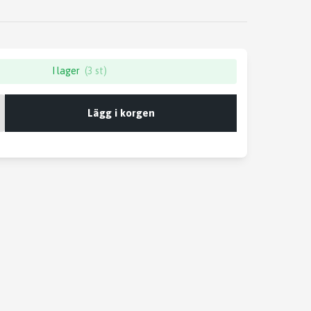
I lager
(3 st)
Lägg i korgen