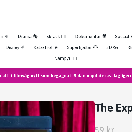
on 👊
Drama 🎭
Skräck 🧟‍♂️
Dokumentär 🎥
Special 
Disney 🎉
Katastrof 🔥
Superhjältar 🦸
3D 👓
RE
Vampyr 🧛‍♀️
u allt i filmväg nytt som begagnat! Sidan uppdateras dagligen m
The Exp
59 kr