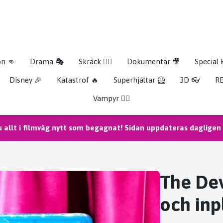
on 👊
Drama 🎭
Skräck 🧟‍♂️
Dokumentär 🎥
Special 
Disney 🎉
Katastrof 🔥
Superhjältar 🦸
3D 👓
RE
Vampyr 🧛‍♀️
u allt i filmväg nytt som begagnat! Sidan uppdateras dagligen m
The Dev
och inp