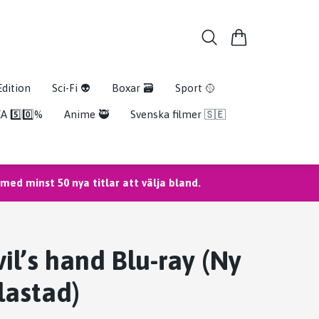
Edition
Sci-Fi 👽
Boxar 🗃️
Sport 🥎
A 5️⃣0️⃣%
Anime 🥷
Svenska filmer 🇸🇪
ed minst 50 nya titlar att välja bland.
il’s hand Blu-ray (Ny
lastad)