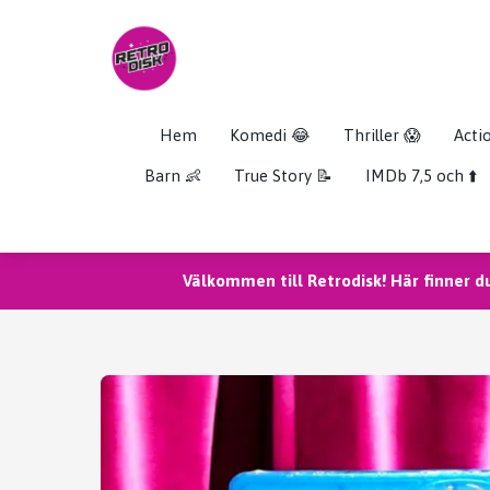
Hem
Komedi 😂
Thriller 😱
Acti
Barn 👶
True Story 📝
IMDb 7,5 och ⬆️
Välkommen till Retrodisk! Här finner d