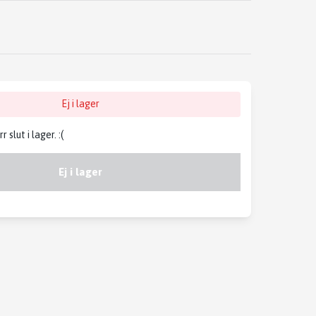
Ej i lager
slut i lager. :(
Ej i lager