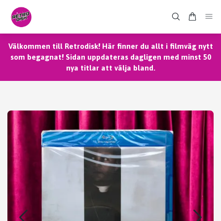
Välkommen till Retrodisk! Här finner du allt i filmväg nytt
som begagnat! Sidan uppdateras dagligen med minst 50
nya titlar att välja bland.