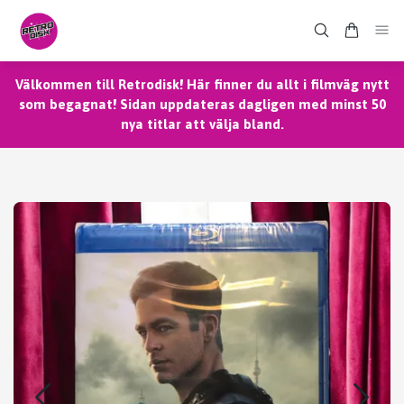
Välkommen till Retrodisk! Här finner du allt i filmväg nytt
som begagnat! Sidan uppdateras dagligen med minst 50
nya titlar att välja bland.