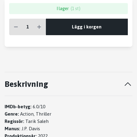
I lager
(1 st)
Lägg i korgen
Beskrivning
IMDb-betyg:
6.0/10
Genre:
Action, Thriller
Regissör:
Tarik Saleh
Manus:
J.P. Davis
Produktionsår:
2022