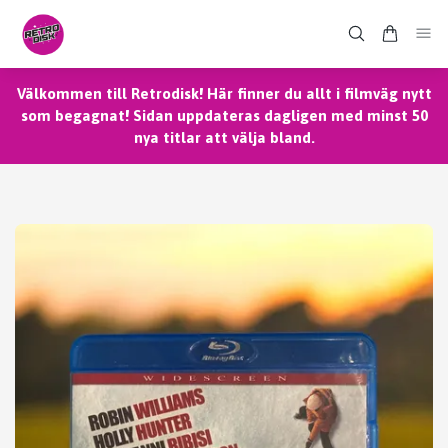
Välkommen till Retrodisk! Här finner du allt i filmväg nytt
som begagnat! Sidan uppdateras dagligen med minst 50
nya titlar att välja bland.