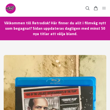
Välkommen till Retrodisk! Här finner du allt i filmväg nytt
som begagnat! Sidan uppdateras dagligen med minst 50
nya titlar att välja bland.