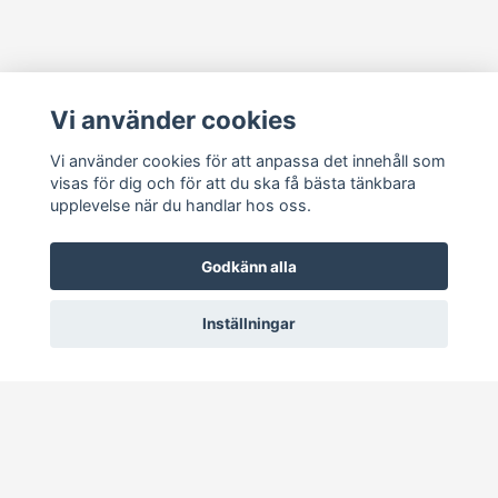
Läs mer
Vi använder cookies
Köpvillkor
Kontakt
Vi använder cookies för att anpassa det innehåll som
visas för dig och för att du ska få bästa tänkbara
Cookie Concent
upplevelse när du handlar hos oss.
Godkänn alla
Inställningar
© 2026 RetroDisk