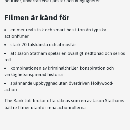
politiker, underrättelsetjänster och kungligheter.
Filmen är känd för
en mer realistisk och smart heist-ton än typiska
actionfilmer
stark 70-talskänsla och atmosfär
att
Jason Statham
spelar en ovanligt nedtonad och seriös
roll
kombinationen av kriminalthriller, konspiration och
verklighetsinspirerad historia
spännande uppbyggnad utan överdriven Hollywood-
action
The Bank Job
brukar ofta räknas som en av
Jason Statham
s
bättre filmer utanför rena actionrollerna.