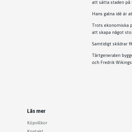
att sätta staden på 
Hans galna idé är a
Trots ekonomiska p
att skapa något sto
Samtidigt skildrar
Tårtgeneralen
bygge
och Fredrik Wikings
Läs mer
Köpvillkor
Kontakt