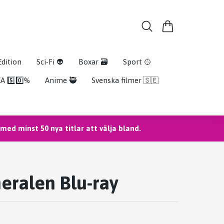
Edition
Sci-Fi 👽
Boxar 🗃️
Sport 🥎
A 5️⃣0️⃣%
Anime 🥷
Svenska filmer 🇸🇪
ed minst 50 nya titlar att välja bland.
eralen Blu-ray