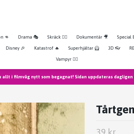
on 👊
Drama 🎭
Skräck 🧟‍♂️
Dokumentär 🎥
Special 
Disney 🎉
Katastrof 🔥
Superhjältar 🦸
3D 👓
RE
Vampyr 🧛‍♀️
u allt i filmväg nytt som begagnat! Sidan uppdateras dagligen m
Tårtgen
39 kr