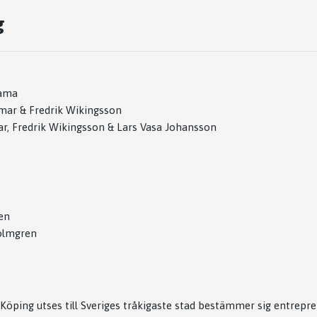
g
rama
mmar & Fredrik Wikingsson
r, Fredrik Wikingsson & Lars Vasa Johansson
en
olmgren
n Köping utses till Sveriges tråkigaste stad bestämmer sig entrep