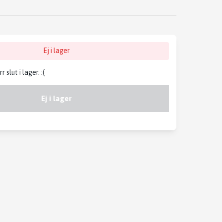
Ej i lager
slut i lager. :(
Ej i lager