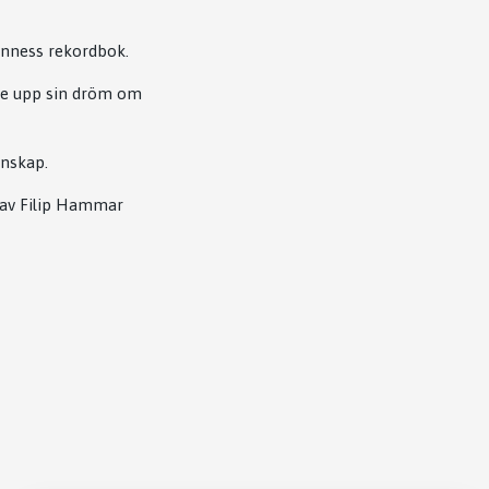
uinness rekordbok.
ge upp sin dröm om
enskap.
 av Filip Hammar