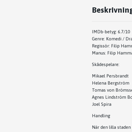
Beskrivnin
IMDb-betyg: 6.7/10
Genre: Komedi / D
Regissör: Filip Ha
Manus: Filip Hamma
Skådespelare:
Mikael Persbrandt
Helena Bergström
Tomas von Brömss
Agnes Lindström B
Joel Spira
Handling
När den lilla stade