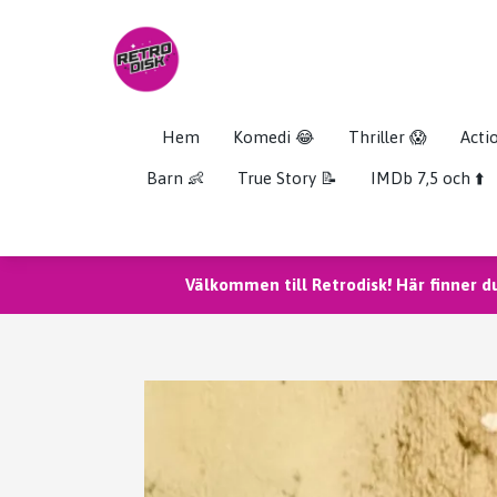
Hem
Komedi 😂
Thriller 😱
Acti
Barn 👶
True Story 📝
IMDb 7,5 och ⬆️
Välkommen till Retrodisk! Här finner d