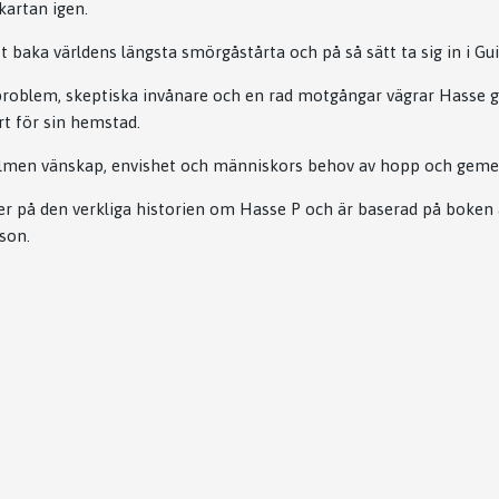
kartan igen.
tt baka världens längsta smörgåstårta och på så sätt ta sig in i G
roblem, skeptiska invånare och en rad motgångar vägrar Hasse 
rt för sin hemstad.
 filmen vänskap, envishet och människors behov av hopp och gem
r på den verkliga historien om Hasse P och är baserad på boken
son.