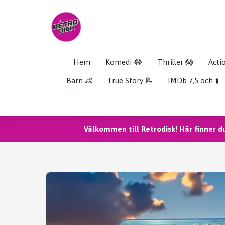
Hem
Komedi 😂
Thriller 😱
Acti
Barn 👶
True Story 📝
IMDb 7,5 och ⬆️
Välkommen till Retrodisk! Här finner d