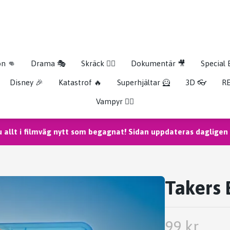
on 👊
Drama 🎭
Skräck 🧟‍♂️
Dokumentär 🎥
Special 
Disney 🎉
Katastrof 🔥
Superhjältar 🦸
3D 👓
RE
Vampyr 🧛‍♀️
u allt i filmväg nytt som begagnat! Sidan uppdateras dagligen m
Takers 
99 kr