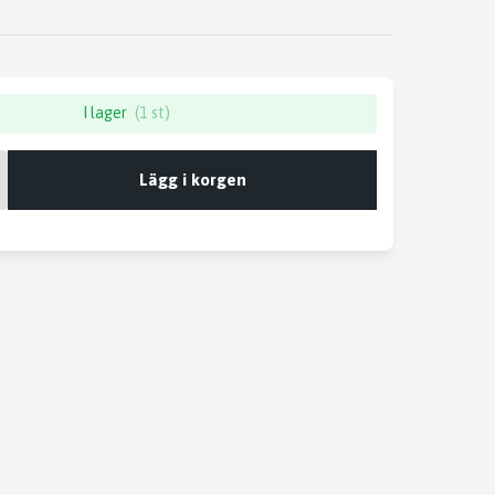
I lager
(1 st)
Lägg i korgen