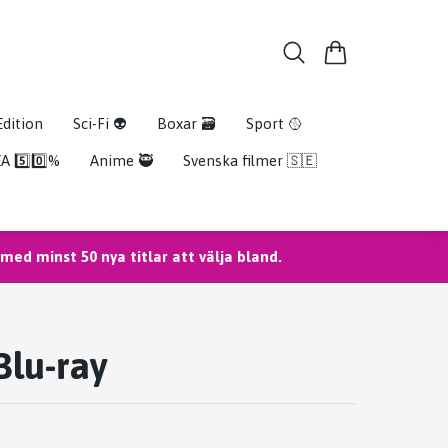
Edition
Sci-Fi 👽
Boxar 🗃️
Sport 🥎
A 5️⃣0️⃣%
Anime 🥷
Svenska filmer 🇸🇪
ed minst 50 nya titlar att välja bland.
Blu-ray