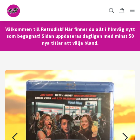
Välkommen till Retrodisk! Här finner du allt i filmväg nytt
som begagnat! Sidan uppdateras dagligen med minst 50
nya titlar att välja bland.