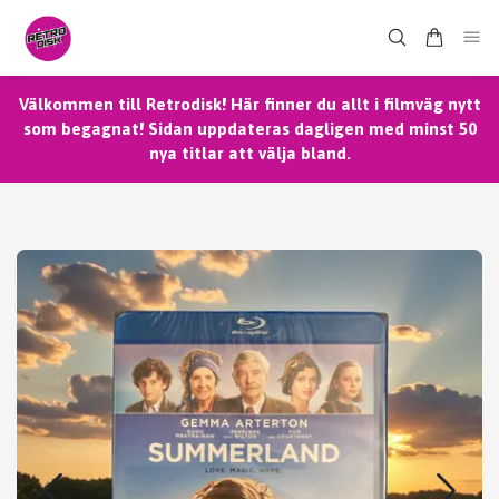
Välkommen till Retrodisk! Här finner du allt i filmväg nytt
som begagnat! Sidan uppdateras dagligen med minst 50
nya titlar att välja bland.