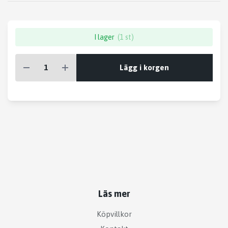
I lager
(1 st)
Lägg i korgen
Läs mer
Köpvillkor