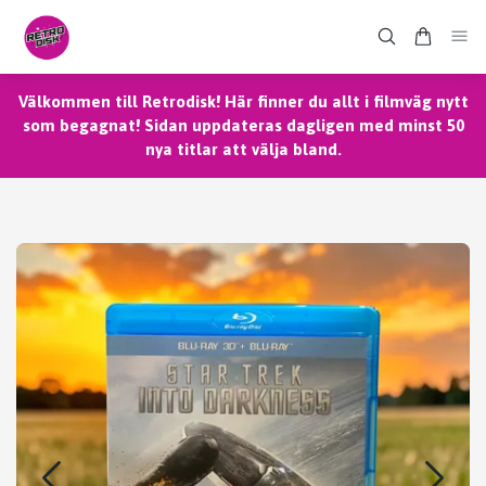
Välkommen till Retrodisk! Här finner du allt i filmväg nytt
som begagnat! Sidan uppdateras dagligen med minst 50
nya titlar att välja bland.