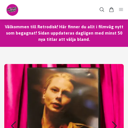
Välkommen till Retrodisk! Här finner du allt i filmväg nytt
som begagnat! Sidan uppdateras dagligen med minst 50
nya titlar att välja bland.