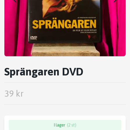
Sprängaren DVD
39 kr
I lager
(2 st)