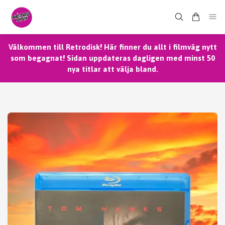
Välkommen till Retrodisk! Här finner du allt i filmväg nytt
som begagnat! Sidan uppdateras dagligen med minst 50
nya titlar att välja bland.