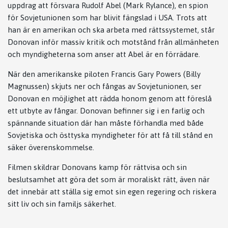
uppdrag att försvara Rudolf Abel (Mark Rylance), en spion
för Sovjetunionen som har blivit fängslad i USA. Trots att
han är en amerikan och ska arbeta med rättssystemet, står
Donovan inför massiv kritik och motstånd från allmänheten
och myndigheterna som anser att Abel är en förrädare.
När den amerikanske piloten Francis Gary Powers (Billy
Magnussen) skjuts ner och fångas av Sovjetunionen, ser
Donovan en möjlighet att rädda honom genom att föreslå
ett utbyte av fångar. Donovan befinner sig i en farlig och
spännande situation där han måste förhandla med både
Sovjetiska och östtyska myndigheter för att få till stånd en
säker överenskommelse.
Filmen skildrar Donovans kamp för rättvisa och sin
beslutsamhet att göra det som är moraliskt rätt, även när
det innebär att ställa sig emot sin egen regering och riskera
sitt liv och sin familjs säkerhet.