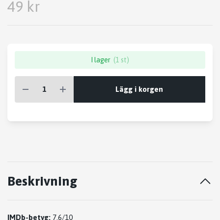
49 kr
I lager
(1 st)
Lägg i korgen
Beskrivning
IMDb-betyg:
7.6/10