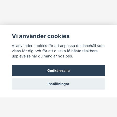
Läs mer
Vi använder cookies
Köpvillkor
Kontakt
Vi använder cookies för att anpassa det innehåll som
visas för dig och för att du ska få bästa tänkbara
Cookie Concent
upplevelse när du handlar hos oss.
Godkänn alla
Inställningar
© 2026 RetroDisk