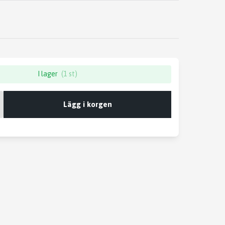
I lager
(1 st)
Lägg i korgen