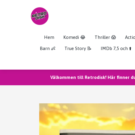
Hem
Komedi 😂
Thriller 😱
Acti
Barn 👶
True Story 📝
IMDb 7,5 och ⬆️
Välkommen till Retrodisk! Här finner d