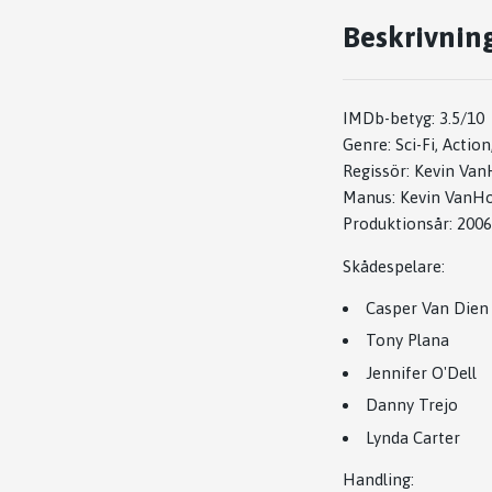
Beskrivnin
IMDb-betyg: 3.5/10
Genre: Sci-Fi, Actio
Regissör:
Kevin Va
Manus:
Kevin VanH
Produktionsår: 2006
Skådespelare:
Casper Van Dien
Tony Plana
Jennifer O'Dell
Danny Trejo
Lynda Carter
Handling: