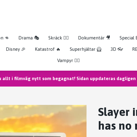
on 👊
Drama 🎭
Skräck 🧟‍♂️
Dokumentär 🎥
Special 
Disney 🎉
Katastrof 🔥
Superhjältar 🦸
3D 👓
RE
Vampyr 🧛‍♀️
u allt i filmväg nytt som begagnat! Sidan uppdateras dagligen m
Slayer 
has no