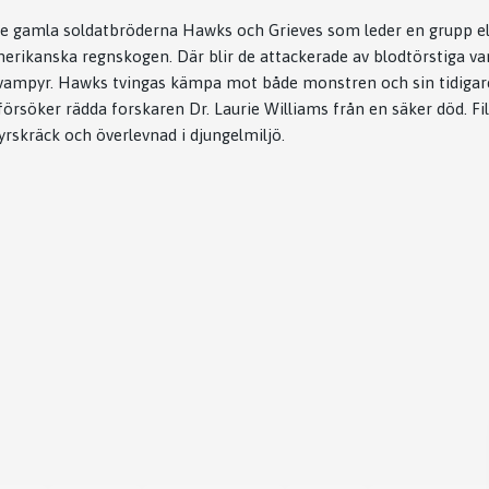
 gamla soldatbröderna Hawks och Grieves som leder en grupp el
erikanska regnskogen. Där blir de attackerade av blodtörstiga va
ll vampyr. Hawks tvingas kämpa mot både monstren och sin tidigar
örsöker rädda forskaren Dr. Laurie Williams från en säker död. F
yrskräck och överlevnad i djungelmiljö.