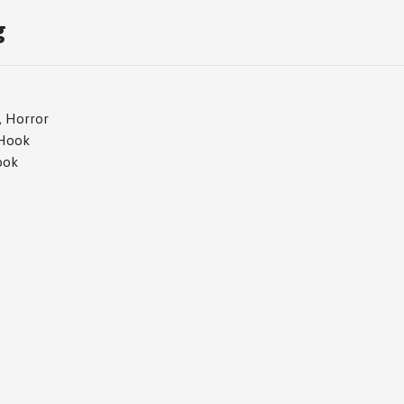
g
n, Horror
nHook
ook