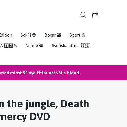
Edition
Sci-Fi 👽
Boxar 🗃️
Sport 🥎
A 5️⃣0️⃣%
Anime 🥷
Svenska filmer 🇸🇪
ed minst 50 nya titlar att välja bland.
in the jungle, Death
 mercy DVD