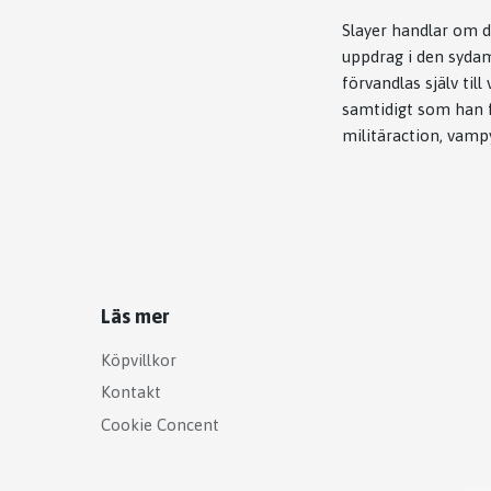
Slayer
handlar om de
uppdrag i den sydam
förvandlas själv ti
samtidigt som han f
militäraction, vamp
Läs mer
Köpvillkor
Kontakt
Cookie Concent