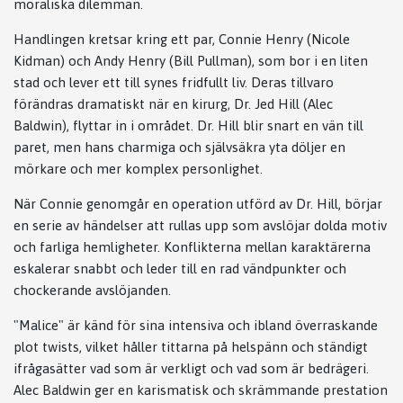
moraliska dilemman.
Handlingen kretsar kring ett par, Connie Henry (Nicole
Kidman) och Andy Henry (Bill Pullman), som bor i en liten
stad och lever ett till synes fridfullt liv. Deras tillvaro
förändras dramatiskt när en kirurg, Dr. Jed Hill (Alec
Baldwin), flyttar in i området. Dr. Hill blir snart en vän till
paret, men hans charmiga och självsäkra yta döljer en
mörkare och mer komplex personlighet.
När Connie genomgår en operation utförd av Dr. Hill, börjar
en serie av händelser att rullas upp som avslöjar dolda motiv
och farliga hemligheter. Konflikterna mellan karaktärerna
eskalerar snabbt och leder till en rad vändpunkter och
chockerande avslöjanden.
"Malice" är känd för sina intensiva och ibland överraskande
plot twists, vilket håller tittarna på helspänn och ständigt
ifrågasätter vad som är verkligt och vad som är bedrägeri.
Alec Baldwin ger en karismatisk och skrämmande prestation