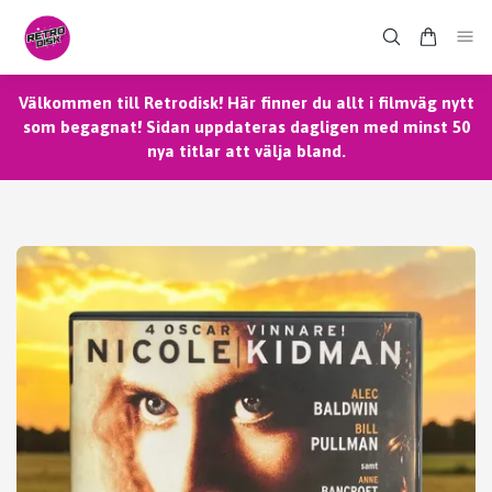
Välkommen till Retrodisk! Här finner du allt i filmväg nytt
som begagnat! Sidan uppdateras dagligen med minst 50
nya titlar att välja bland.