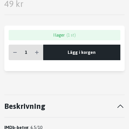
49 kr
I lager
(1 st)
Lägg i korgen
Beskrivning
IMDb-betyg
: 6.5/10