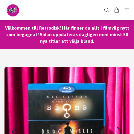
Välkommen till Retrodisk! Här finner du allt i filmväg nytt
som begagnat! Sidan uppdateras dagligen med minst 50
nya titlar att välja bland.