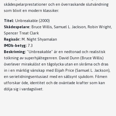
skådespelarprestationer och en överraskande slutvändning
som blivit en modern klassiker.
Titel:
Unbreakable (2000)
Skådespelare:
Bruce Willis, Samuel L. Jackson, Robin Wright,
Spencer Treat Clark
Regissör:
M. Night Shyamalan
IMDb-betyg:
7.3
Beskrivning:
"Unbreakable" är en nedtonad och realistisk
tolkning av superhjältegenren. David Dunn (Bruce Willis)
överlever mirakulöst en tågolycka utan en skråma och dras
in i en märklig vänskap med Elijah Price (Samuel L. Jackson),
en serietidningsentusiast med en sällsynt sjukdom. Filmen
utforskar öde, identitet och de oväntade krafter som kan
dölja sig i vardagslivet.