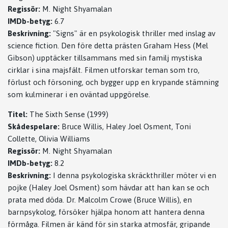
Regissör:
M. Night Shyamalan
IMDb-betyg:
6.7
Beskrivning:
"Signs" är en psykologisk thriller med inslag av
science fiction. Den före detta prästen Graham Hess (Mel
Gibson) upptäcker tillsammans med sin familj mystiska
cirklar i sina majsfält. Filmen utforskar teman som tro,
förlust och försoning, och bygger upp en krypande stämning
som kulminerar i en oväntad uppgörelse.
Titel:
The Sixth Sense (1999)
Skådespelare:
Bruce Willis, Haley Joel Osment, Toni
Collette, Olivia Williams
Regissör:
M. Night Shyamalan
IMDb-betyg:
8.2
Beskrivning:
I denna psykologiska skräckthriller möter vi en
pojke (Haley Joel Osment) som hävdar att han kan se och
prata med döda. Dr. Malcolm Crowe (Bruce Willis), en
barnpsykolog, försöker hjälpa honom att hantera denna
förmåga. Filmen är känd för sin starka atmosfär, gripande