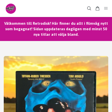
Välkommen till Retrodisk! Här finner du allt i filmväg nytt
som begagnat! Sidan uppdateras dagligen med minst 50
nya titlar att välja bland.