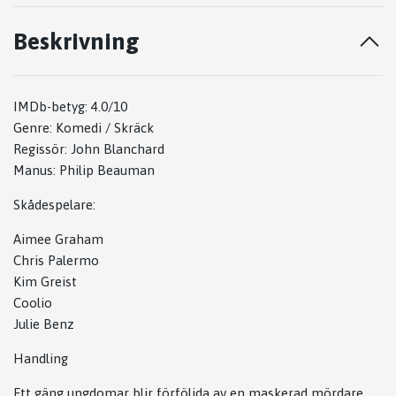
Beskrivning
IMDb-betyg: 4.0/10
Genre: Komedi / Skräck
Regissör: John Blanchard
Manus: Philip Beauman
Skådespelare:
Aimee Graham
Chris Palermo
Kim Greist
Coolio
Julie Benz
Handling
Ett gäng ungdomar blir förföljda av en maskerad mördare