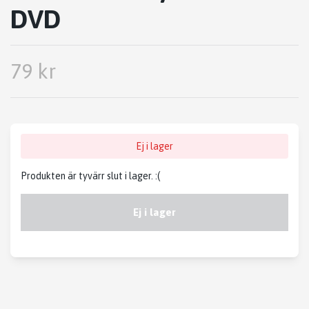
DVD
79 kr
Ej i lager
Produkten är tyvärr slut i lager. :(
Ej i lager