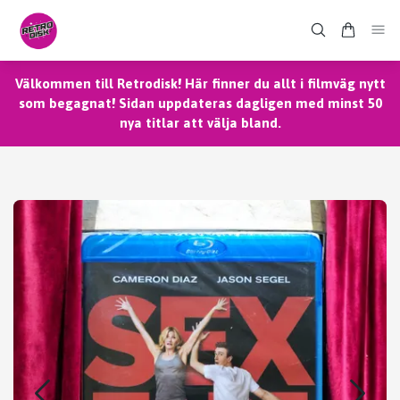
Välkommen till Retrodisk! Här finner du allt i filmväg nytt
som begagnat! Sidan uppdateras dagligen med minst 50
nya titlar att välja bland.