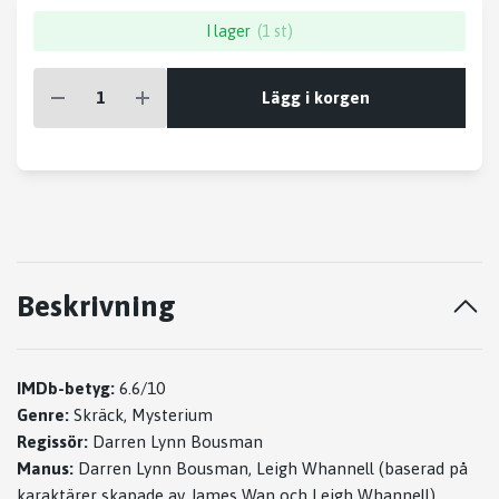
I lager
(1 st)
Lägg i korgen
Beskrivning
IMDb-betyg:
6.6/10
Genre:
Skräck, Mysterium
Regissör:
Darren Lynn Bousman
Manus:
Darren Lynn Bousman, Leigh Whannell (baserad på
karaktärer skapade av James Wan och Leigh Whannell)