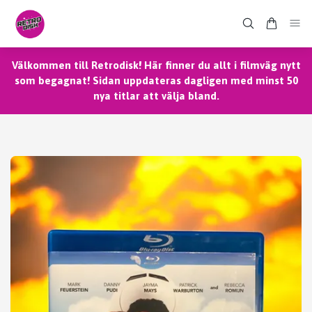
Välkommen till Retrodisk! Här finner du allt i filmväg nytt
som begagnat! Sidan uppdateras dagligen med minst 50
nya titlar att välja bland.