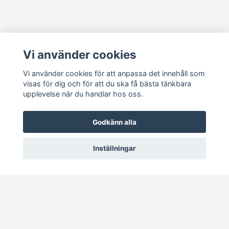
Läs mer
Vi använder cookies
Köpvillkor
Kontakt
Vi använder cookies för att anpassa det innehåll som
visas för dig och för att du ska få bästa tänkbara
Cookie Concent
upplevelse när du handlar hos oss.
Godkänn alla
Inställningar
© 2026 RetroDisk