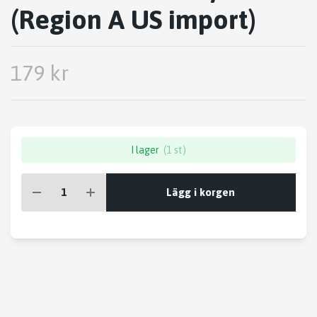
(Region A US import)
179 kr
I lager
(1 st)
Lägg i korgen