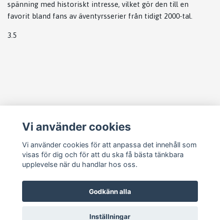
spänning med historiskt intresse, vilket gör den till en
favorit bland fans av äventyrsserier från tidigt 2000-tal.
3.5
Läs mer
Vi använder cookies
Köpvillkor
Kontakt
Vi använder cookies för att anpassa det innehåll som
visas för dig och för att du ska få bästa tänkbara
Cookie Concent
upplevelse när du handlar hos oss.
Godkänn alla
Inställningar