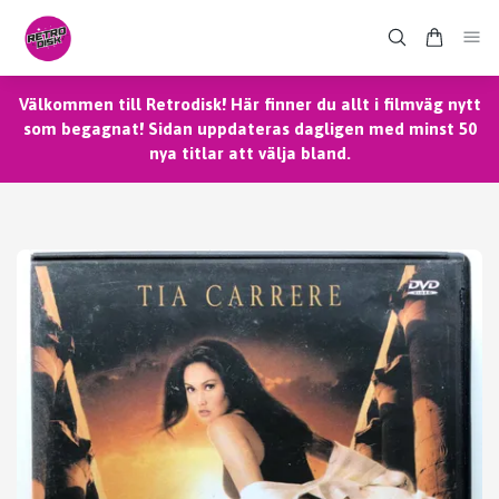
Välkommen till Retrodisk! Här finner du allt i filmväg nytt
som begagnat! Sidan uppdateras dagligen med minst 50
nya titlar att välja bland.