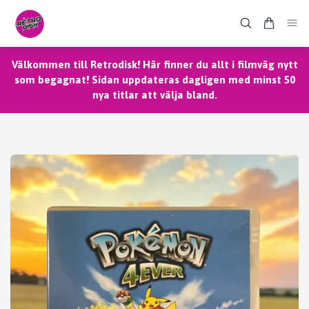
Välkommen till Retrodisk! Här finner du allt i filmväg nytt
som begagnat! Sidan uppdateras dagligen med minst 50
nya titlar att välja bland.